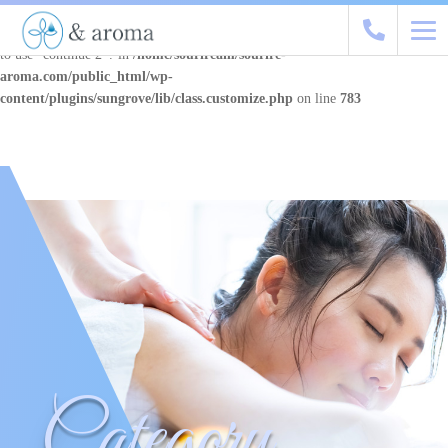
Warning
: "continue" targeting switch is equivalent to "break". Did you mean
to use "continue 2"? in
/home/souriream/sourire-
aroma.com/public_html/wp-
content/plugins/sungrove/lib/class.customize.php
on line
783
Category