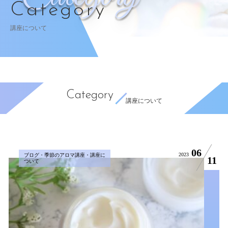
Category
講座について
Category
講座について
06
2023
ブログ・季節のアロマ講座・講座に
11
ついて