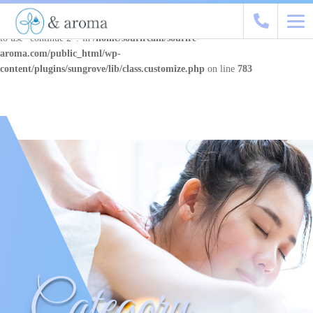
Warning
: "continue" targeting switch is equivalent to "break". Did you mean
to use "continue 2"? in
/home/souriream/sourire-
aroma.com/public_html/wp-
content/plugins/sungrove/lib/class.customize.php
on line
783
Category