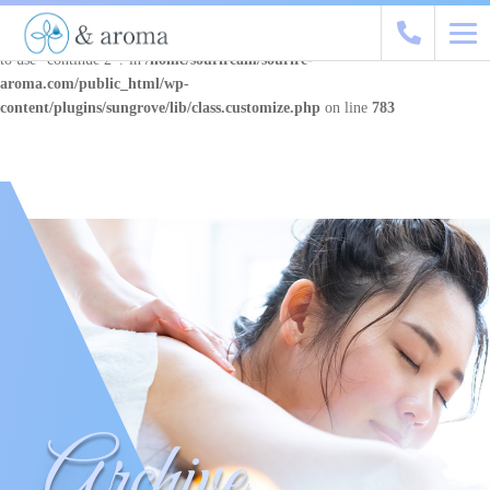
Warning
: "continue" targeting switch is equivalent to "break". Did you mean
to use "continue 2"? in
/home/souriream/sourire-
aroma.com/public_html/wp-
content/plugins/sungrove/lib/class.customize.php
on line
783
Archive