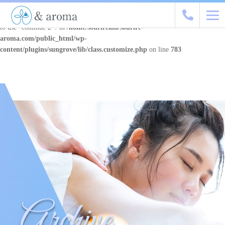
Warning
: "continue" targeting switch is equivalent to "break". Did you mean
to use "continue 2"? in
/home/souriream/sourire-
aroma.com/public_html/wp-
content/plugins/sungrove/lib/class.customize.php
on line
783
Archive