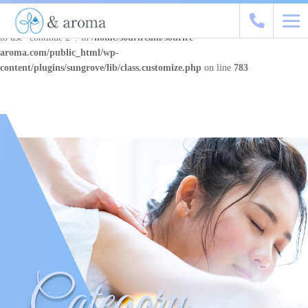
Warning
: "continue" targeting switch is equivalent to "break". Did you mean
to use "continue 2"? in
/home/souriream/sourire-
aroma.com/public_html/wp-
content/plugins/sungrove/lib/class.customize.php
on line
783
Category