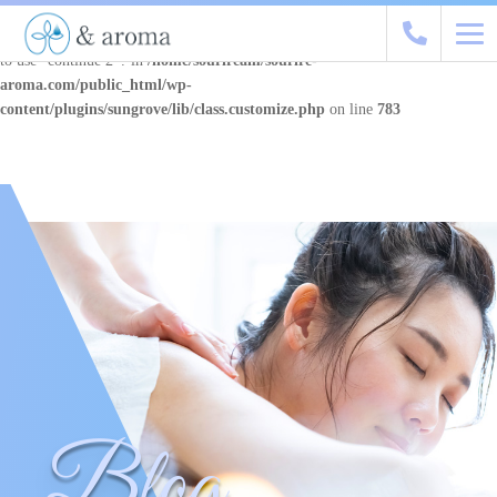
Warning
: "continue" targeting switch is equivalent to "break". Did you mean
to use "continue 2"? in
/home/souriream/sourire-
aroma.com/public_html/wp-
content/plugins/sungrove/lib/class.customize.php
on line
783
Blog