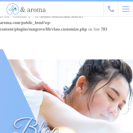
Warning
: "continue" targeting switch is equivalent to "break". Did you mean
to use "continue 2"? in
/home/souriream/sourire-
aroma.com/public_html/wp-
content/plugins/sungrove/lib/class.customize.php
on line
783
Blog